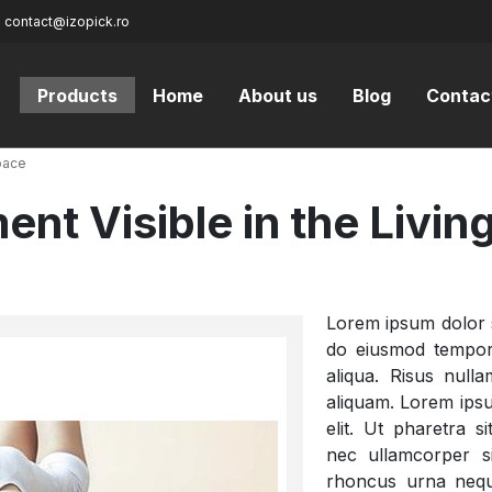
:
contact@izopick.ro
Products
Home
About us
Blog
Contac
Space
nt Visible in the Livin
Lorem ipsum dolor si
do eiusmod tempor 
aliqua. Risus nulla
aliquam. Lorem ipsu
elit. Ut pharetra s
nec ullamcorper s
rhoncus urna neque