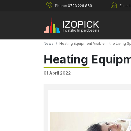
Phone:
0723 226 869
E-mail
News
Heating Equipment Visible in the Living 
Heating Equipme
01 April 2022